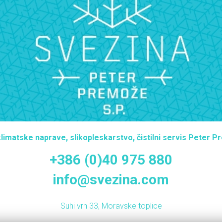
limatske naprave, slikopleskarstvo, čistilni servis Peter P
+386 (0)40 975 880
info@svezina.com
Suhi vrh 33, Moravske toplice